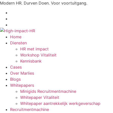
Ga
Modern HR. Durven Doen. Voor voortuitgang.
naar
de
inhoud
Home
Diensten
HR met impact
Workshop Vitaliteit
Kennisbank
Cases
Over Marlies
Blogs
Whitepapers
Minigids Recruitmentmachine
Whitepaper Vitaliteit
Whitepaper aantrekkelijk werkgeverschap
Recruitmentmachine