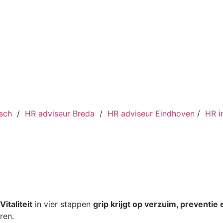
sch
/
HR adviseur Breda
/
HR adviseur Eindhoven
/
HR i
Vitaliteit
in vier stappen
grip krijgt op verzuim, preventi
eren.