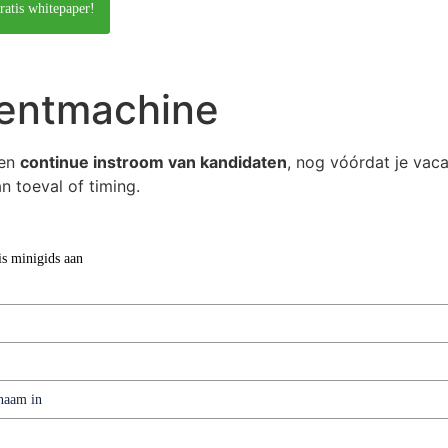
ratis whitepaper!
mentmachine
een
continue instroom van kandidaten
, nog vóórdat je vac
n toeval of timing.
is minigids aan